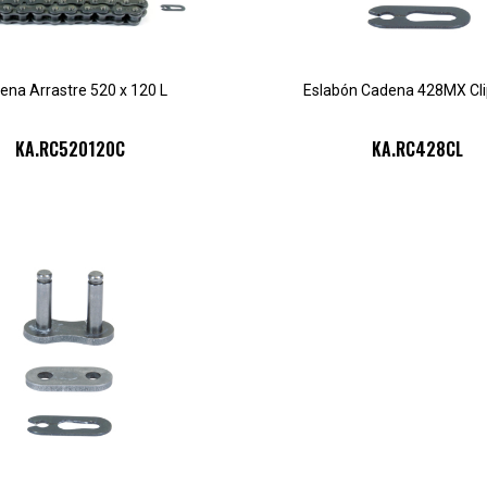
ena Arrastre 520 x 120 L
Eslabón Cadena 428MX Cli
KA.RC520120C
KA.RC428CL