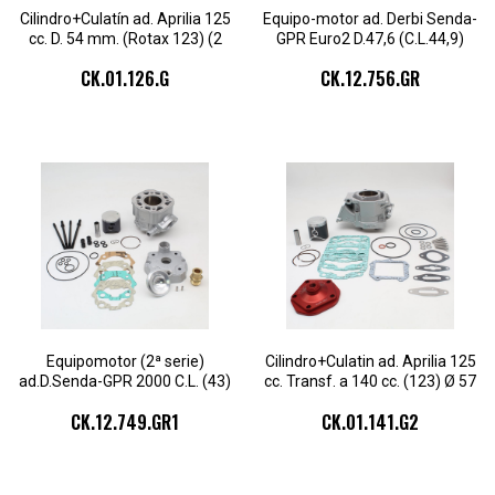
Cilindro+Culatín ad. Aprilia 125
Equipo-motor ad. Derbi Senda-
cc. D. 54 mm. (Rotax 123) (2
GPR Euro2 D.47,6 (C.L.44,9)
seg.)
80cc. 1seg.cul.2pz
CK.01.126.G
CK.12.756.GR
Equipomotor (2ª serie)
Cilindro+Culatin ad. Aprilia 125
ad.D.Senda-GPR 2000 C.L. (43)
cc. Transf. a 140 cc. (123) Ø 57
D. 47,6 mm.1 segm.culat.2pz
mm. 2 Segm.
CK.12.749.GR1
CK.01.141.G2