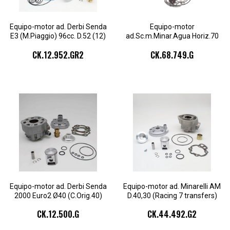
Equipo-motor ad. Derbi Senda
Equipo-motor
E3 (M.Piaggio) 96cc. D.52 (12)
ad.Sc.m.Minar.Agua Horiz.70
(C.L.45) 1sg.cu.2pz
cc.D.47,6 (Bulón 12-
CK.12.952.GR2
CK.68.749.G
Compr.20)xbiela 85
Equipo-motor ad. Derbi Senda
Equipo-motor ad. Minarelli AM
2000 Euro2 Ø40 (C.Orig.40)
D.40,30 (Racing 7 transfers)
49cc. 2seg. cul.2pz.
escape Ø25 cul.2pz.
CK.12.500.G
CK.44.492.G2