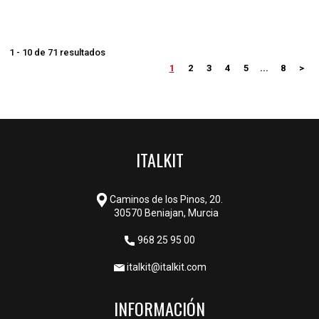
1 - 10 de 71 resultados
1
2
3
4
5
...
8
>
ITALKIT
Caminos de los Pinos, 20.
30570 Beniajan, Murcia
968 25 95 00
italkit@italkit.com
INFORMACIÓN