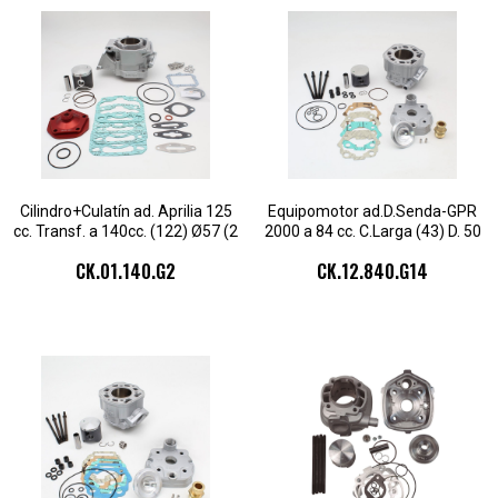
Cilindro+Culatín ad. Aprilia 125
Equipomotor ad.D.Senda-GPR
cc. Transf. a 140cc. (122) Ø57 (2
2000 a 84 cc. C.Larga (43) D. 50
Segmentos)
mm.(14) 1seg.cul.2pz
CK.01.140.G2
CK.12.840.G14