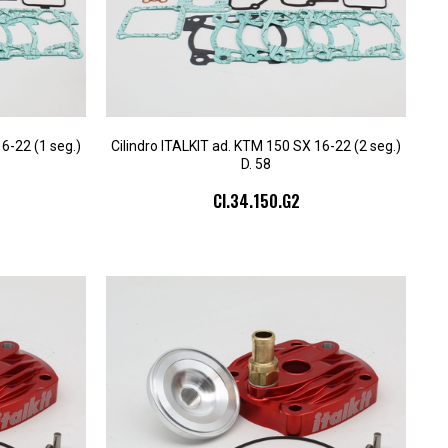
6-22 (1 seg.)
Cilindro ITALKIT ad. KTM 150 SX 16-22 (2 seg.)
D. 58
CI.34.150.G2