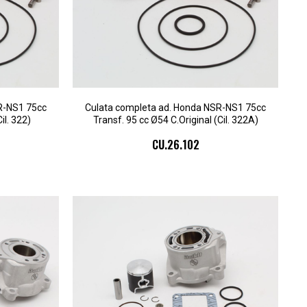
R-NS1 75cc
Culata completa ad. Honda NSR-NS1 75cc
il. 322)
Transf. 95 cc Ø54 C.Original (Cil. 322A)
CU.26.102