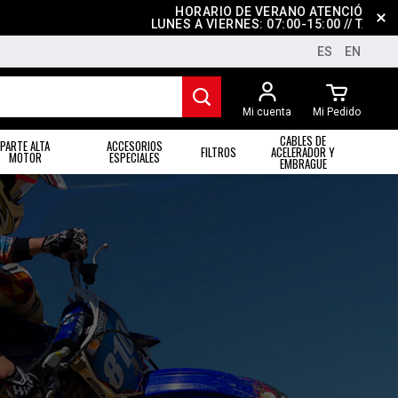
HORARIO DE VERANO ATENCIÓN AL CLIENTE
LUNES A VIERNES: 07:00-15:00 // TARDES: CERRA
ES
EN
Mi cuenta
Mi Pedido
CABLES DE
PARTE ALTA
ACCESORIOS
FILTROS
ACELERADOR Y
MOTOR
ESPECIALES
EMBRAGUE