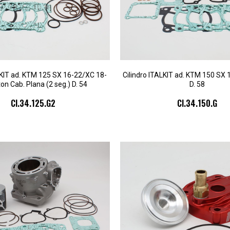
LKIT ad. KTM 125 SX 16-22/XC 18-
Cilindro ITALKIT ad. KTM 150 SX 1
ton Cab. Plana (2 seg.) D. 54
D. 58
CI.34.125.G2
CI.34.150.G