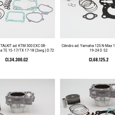
 ITALKIT ad. KTM 300 EXC 08-
Cilindro ad. Yamaha 125 N-Max 1
 TE 15-17/TX 17-18 (2seg.) D.72
19-24 D. 52
CI.34.300.G2
CI.68.125.2