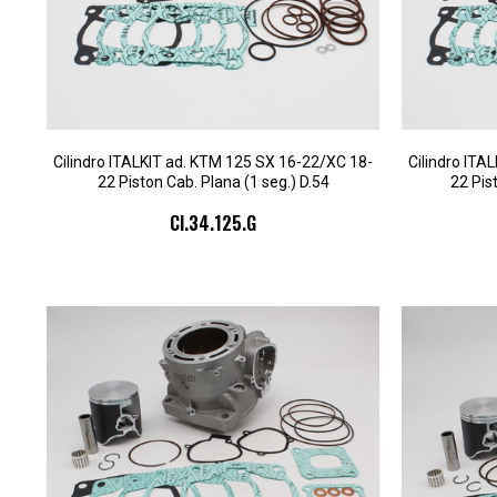
Cilindro ITALKIT ad. KTM 125 SX 16-22/XC 18-
Cilindro ITA
22 Piston Cab. Plana (1 seg.) D.54
22 Pis
CI.34.125.G