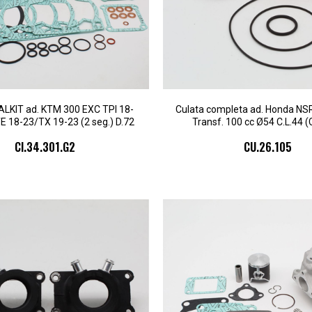
TALKIT ad. KTM 300 EXC TPI 18-
Culata completa ad. Honda NS
E 18-23/TX 19-23 (2 seg.) D.72
Transf. 100 cc Ø54 C.L.44 (C
CI.34.301.G2
CU.26.105