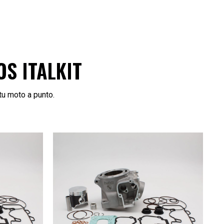
S ITALKIT
tu moto a punto.