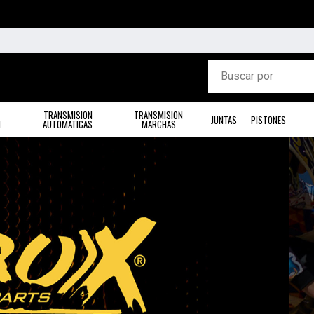
TRANSMISION
TRANSMISION
JUNTAS
PISTONES
N
AUTOMATICAS
MARCHAS