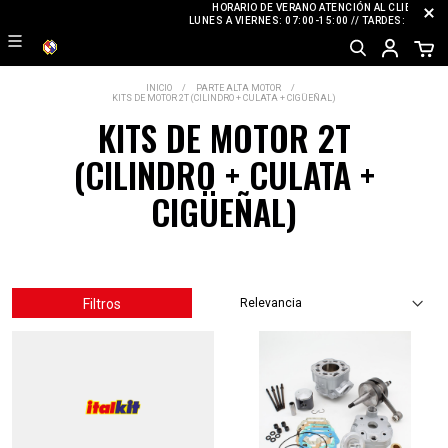
HORARIO DE VERANO ATENCIÓN AL CLIENTE
LUNES A VIERNES: 07:00-15:00 // TARDES: CERRAD
INICIO
PARTE ALTA MOTOR
KITS DE MOTOR 2T (CILINDRO + CULATA + CIGÜEÑAL)
KITS DE MOTOR 2T
(CILINDRO + CULATA +
CIGÜEÑAL)
Filtros