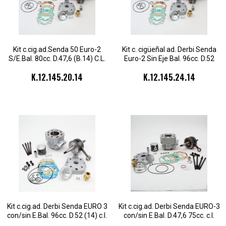
Kit c.cig.ad.Senda 50 Euro-2
Kit c. cigüeñal ad. Derbi Senda
S/E.Bal. 80cc. D.47,6 (B.14) C.L.
Euro-2 Sin Eje Bal. 96cc. D.52
(44,9) 1sg.cul.2pz
(14) c.l.(44,9)(1
K.12.145.20.14
K.12.145.24.14
Kit c.cig.ad. Derbi Senda EURO 3
Kit c.cig.ad. Derbi Senda EURO-3
con/sin E.Bal. 96cc. D.52 (14) c.l.
con/sin E.Bal. D.47,6 75cc. c.l.
(45)1s.c.2pz
(42) 1s.c.2pz.