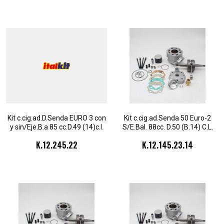
Kit c.cig.ad.D.Senda EURO 3 con
Kit c.cig.ad.Senda 50 Euro-2
y sin/Eje.B.a 85 cc.D.49 (14)c.l.
S/E.Bal. 88cc. D.50 (B.14) C.L.
(45)1s.cul.2 pz
(44,9) 1seg.cul.2 pz
K.12.245.22
K.12.145.23.14