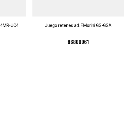
4-4MR-UC4
Juego retenes ad. F.Morini GS-GSA
86800061