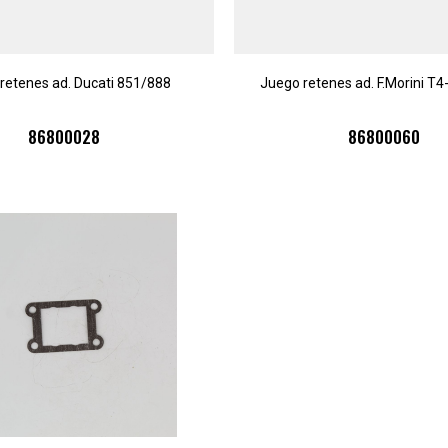
retenes ad. Ducati 851/888
Juego retenes ad. F.Morini T
86800028
86800060