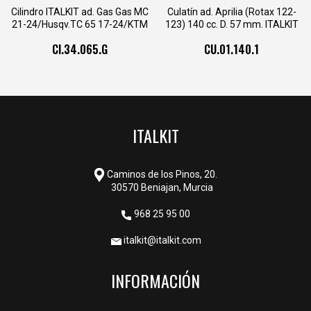
Cilindro ITALKIT ad. Gas Gas MC
Culatín ad. Aprilia (Rotax 122-
21-24/Husqv.TC 65 17-24/KTM
123) 140 cc. D. 57 mm. ITALKIT
65 SX 09-23 D. 45
CI.34.065.G
CU.01.140.1
ITALKIT
Caminos de los Pinos, 20.
30570 Beniajan, Murcia
968 25 95 00
italkit@italkit.com
INFORMACIÓN