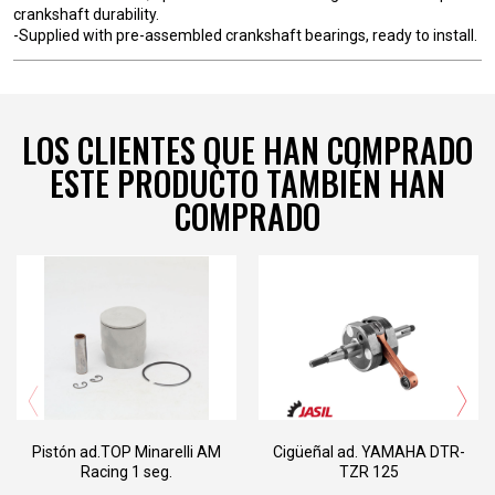
crankshaft durability.
-Supplied with pre-assembled crankshaft bearings, ready to install.
LOS CLIENTES QUE HAN COMPRADO
ESTE PRODUCTO TAMBIÉN HAN
COMPRADO
PI.63.490.M1
PI.63.492.M1
PI.63.495.M1
PI.63.497.M1
PI.63.499.A
PI.63.500.M1
PI.63.502.M1
PI.63.505.M1
PI.63.507.M1
Pistón ad.TOP Minarelli AM
Cigüeñal ad. YAMAHA DTR-
Racing 1 seg.
TZR 125