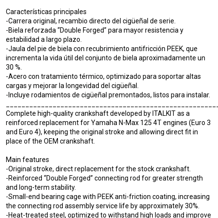
Características principales
-Carrera original, recambio directo del cigüeñal de serie.
-Biela reforzada “Double Forged” para mayor resistencia y
estabilidad a largo plazo.
-Jaula del pie de biela con recubrimiento antifricción PEEK, que
incrementa la vida útil del conjunto de biela aproximadamente un
30 %.
-Acero con tratamiento térmico, optimizado para soportar altas
cargas y mejorar la longevidad del cigüeñal.
-Incluye rodamientos de cigüeñal premontados, listos para instalar.
______________________________________________________
Complete high-quality crankshaft developed by ITALKIT as a
reinforced replacement for Yamaha N-Max 125 4T engines (Euro 3
and Euro 4), keeping the original stroke and allowing direct fit in
place of the OEM crankshaft.
Main features
-Original stroke, direct replacement for the stock crankshaft.
-Reinforced “Double Forged” connecting rod for greater strength
and long-term stability.
-Small-end bearing cage with PEEK anti-friction coating, increasing
the connecting rod assembly service life by approximately 30%.
-Heat-treated steel, optimized to withstand high loads and improve