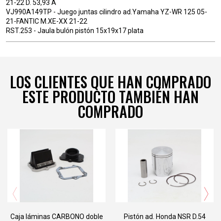
21-22 D. 53,93 A
VJ990A149TP - Juego juntas cilindro ad.Yamaha YZ-WR 125 05-
21-FANTIC M.XE-XX 21-22
RST.253 - Jaula bulón pistón 15x19x17 plata
LOS CLIENTES QUE HAN COMPRADO
ESTE PRODUCTO TAMBIÉN HAN
COMPRADO
PI.26.54A.VG
PI.26.54B.VG
PI.26.54C.VG
PI.26.54D.VG
PI.26.54E.VG
PI.26.54F.VG
Caja láminas CARBONO doble
Pistón ad. Honda NSR D.54