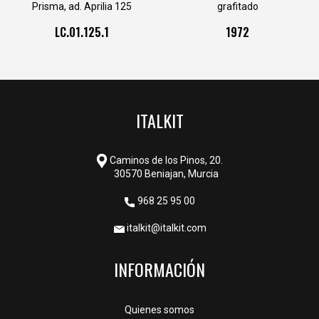
Prisma, ad. Aprilia 125
grafitado
Compet.con t.adm.(Ø int.40)
LC.01.125.1
1972
ITALKIT
Caminos de los Pinos, 20.
30570 Beniajan, Murcia
968 25 95 00
italkit@italkit.com
INFORMACIÓN
Quienes somos