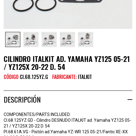
CILINDRO ITALKIT AD. YAMAHA YZ125 05-21
/ YZ125X 20-22 D. 54
CÓDIGO
CI.68.125YZ.G
FABRICANTE:
ITALKIT
DESCRIPCIÓN
COMPONENTES/PARTS INCLUDED:
CI.68.125YZ.GD - Cilindro DESNUDO ITALKIT ad. Yamaha YZ125 05-
21 / YZ125X 20-22 D. 54
PI.68.61A.VG - Pistón ad.Yamaha YZ-WR 125 05-21/Fantic XE-XX