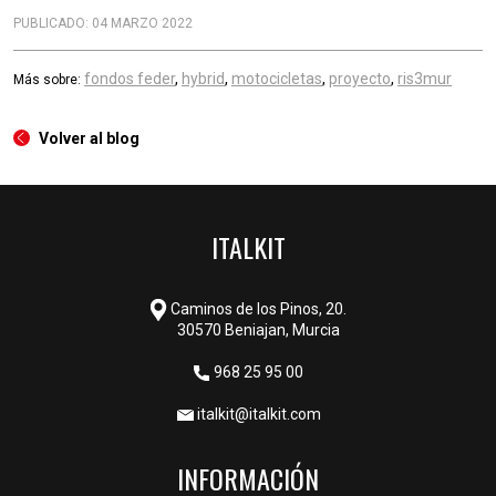
PUBLICADO: 04 MARZO 2022
fondos feder
,
hybrid
,
motocicletas
,
proyecto
,
ris3mur
Más sobre:
Volver al blog
ITALKIT
Caminos de los Pinos, 20.
30570 Beniajan, Murcia
968 25 95 00
italkit@italkit.com
INFORMACIÓN