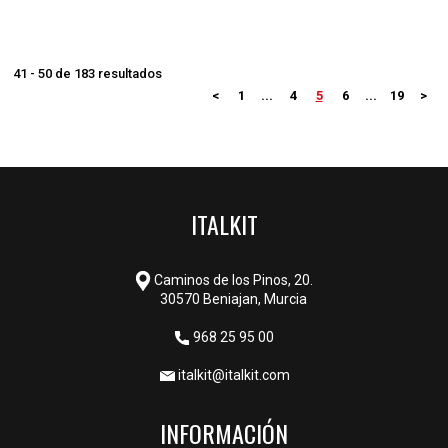
41 - 50 de 183 resultados
<
1
...
4
5
6
...
19
>
ITALKIT
Caminos de los Pinos, 20.
30570 Beniajan, Murcia
968 25 95 00
italkit@italkit.com
INFORMACIÓN