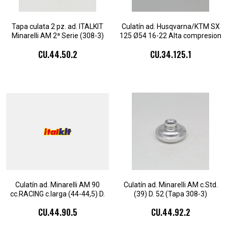
Tapa culata 2 pz. ad. ITALKIT
Culatín ad. Husqvarna/KTM SX
Minarelli AM 2ª Serie (308-3)
125 Ø54 16-22 Alta compresion
(piston cabeza plana)
CU.44.50.2
CU.34.125.1
Culatín ad. Minarelli AM 90
Culatín ad. Minarelli AM c.Std.
cc.RACING c.larga (44-44,5) D.
(39) D. 52 (Tapa 308-3)
50
CU.44.90.5
CU.44.92.2