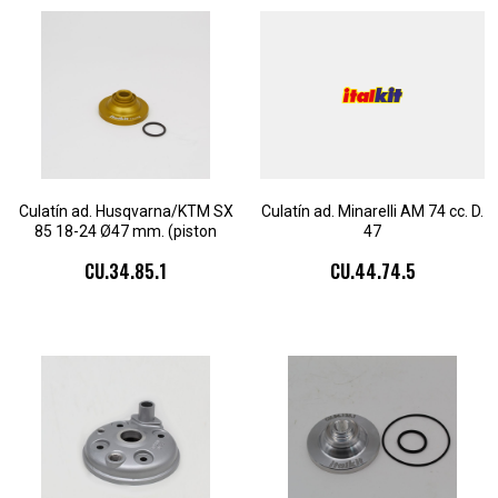
Culatín ad. Husqvarna/KTM SX
Culatín ad. Minarelli AM 74 cc. D.
85 18-24 Ø47 mm. (piston
47
cabeza bombeada)
CU.34.85.1
CU.44.74.5