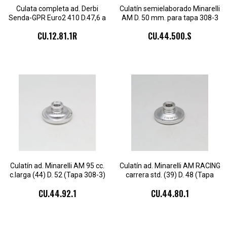
Culata completa ad. Derbi
Culatín semielaborado Minarelli
Senda-GPR Euro2 410 D.47,6 a
AM D. 50 mm. para tapa 308-3
80cc. (C.L.44,9) (2pz)
CU.12.81.1R
CU.44.500.S
Culatín ad. Minarelli AM 95 cc.
Culatín ad. Minarelli AM RACING
c.larga (44) D. 52 (Tapa 308-3)
carrera std. (39) D. 48 (Tapa
308-3)
CU.44.92.1
CU.44.80.1