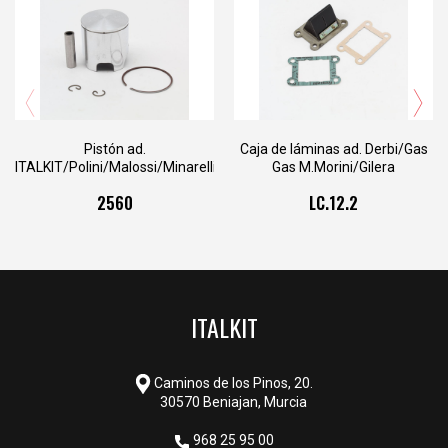
PI.57.47A.VG
PI.57.47B.VG
PI.57.47C.VG
PI.57.47D.VG
Pistón ad.
Caja de láminas ad. Derbi/Gas
ITALKIT/Polini/Malossi/Minarelli/Yamaha
Gas M.Morini/Gilera
D.47,6
M.Morini/Puch/Minarelli AM-DL
2560
LC.12.2
ITALKIT
Caminos de los Pinos, 20.
30570 Beniajan, Murcia
968 25 95 00