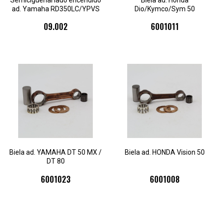
Semicigüeñal lado encendido
Biela ad. Honda
ad. Yamaha RD350LC/YPVS
Dio/Kymco/Sym 50
09.002
6001011
Biela ad. YAMAHA DT 50 MX /
Biela ad. HONDA Vision 50
DT 80
6001023
6001008