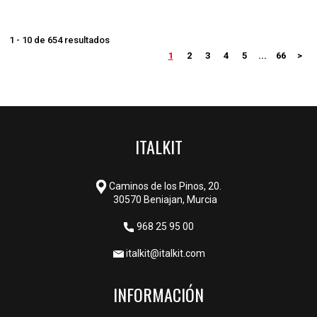
1 - 10 de 654 resultados
1
2
3
4
5
...
66
>
ITALKIT
Caminos de los Pinos, 20.
30570 Beniajan, Murcia
968 25 95 00
italkit@italkit.com
INFORMACIÓN